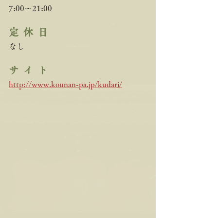
7:00～21:00
定  休  日   　
なし
サ  イ  ト
http://www.kounan-pa.jp/kudari/