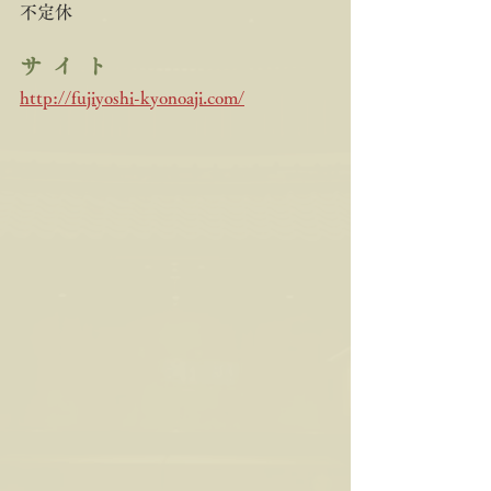
不定休
サ  イ  ト
http://fujiyoshi-kyonoaji.com/