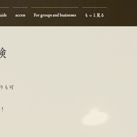
uide
access
For groups and businesses
もっと見る
験
りも可
！