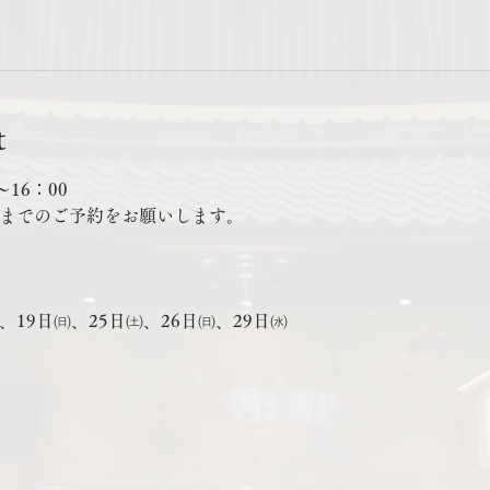
t
16：00
0までのご予約をお願いします。
、19日㈰、25日㈯、26日㈰、29日㈬