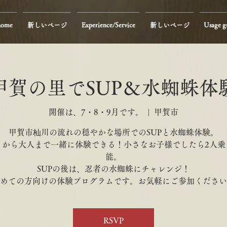
home
新しいページ
Experience/Service
新しいページ
Usage g
甲賀の里でSUP＆水蜘蛛体
開催は、7・8・9月です。
  |  
甲賀市
甲賀市杣川の流れの穏やかな場所でのSUPと水蜘蛛体験。
もから大人まで一緒に体験できる！小さなお子様でしたら2人乗
能。
SUPの後は、忍者の水蜘蛛にチャレンジ！
めての方向けの体験プログラムです。お気軽にご参加ください
RSVP