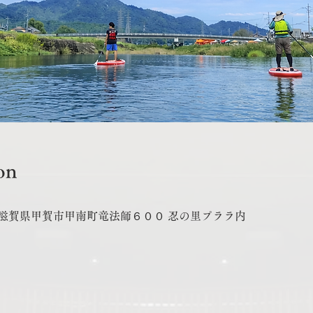
on
311 滋賀県甲賀市甲南町竜法師６００ 忍の里プララ内