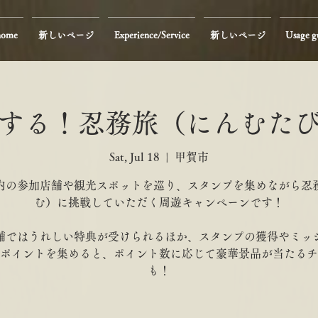
home
新しいページ
Experience/Service
新しいページ
Usage g
する！忍務旅（にんむた
Sat, Jul 18
  |  
甲賀市
内の参加店舗や観光スポットを巡り、スタンプを集めながら忍
む）に挑戦していただく周遊キャンペーンです！
舗ではうれしい特典が受けられるほか、スタンプの獲得やミッ
ポイントを集めると、ポイント数に応じて豪華景品が当たるチ
も！