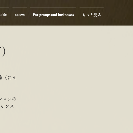
uide
access
For groups and businesses
もっと見る
び）
務（にん
ションの
ャンス