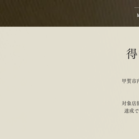
得
甲賀市
対象店
達成で