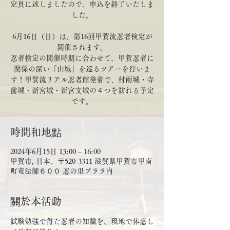
定員に達しましたので、申込を終了いたしま
した。
6月16日（日）は、第16回甲賀流忍者検定が
開催されます。
忍者検定の開催時期に合わせて、甲賀忍者に
関係の深い「山城」を巡るツアーを行いま
す！甲賀流リアル忍者館発着で、村雨城・寺
前城・新宮城・新宮支城の４つを訪れる予定
です。
時間和地點
2024年6月15日 13:00 – 16:00
甲賀市, 日本、〒520-3311 滋賀県甲賀市甲南
町竜法師６００ 忍の里プララ内
關於本活動
試験勉強で得た忍者の知識を、現地で体感し