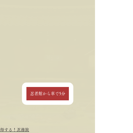
忍者館から車で5分
得する！忍務旅