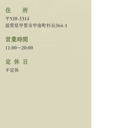
住　　所 
〒520-3314
滋賀県甲賀市甲南町杉谷364-1
営業時間
11:00～20:00
定  休  日   　
不定休