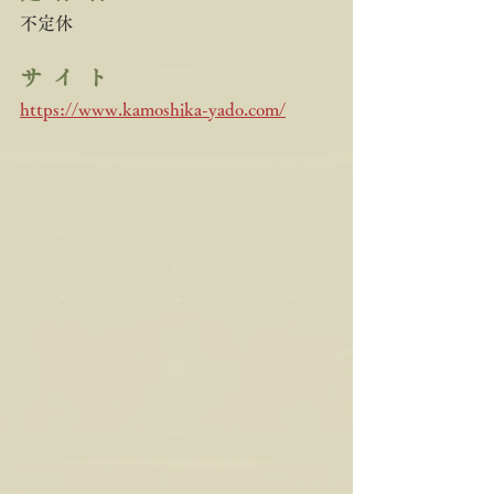
不定休
サ  イ  ト
https://www.kamoshika-yado.com/