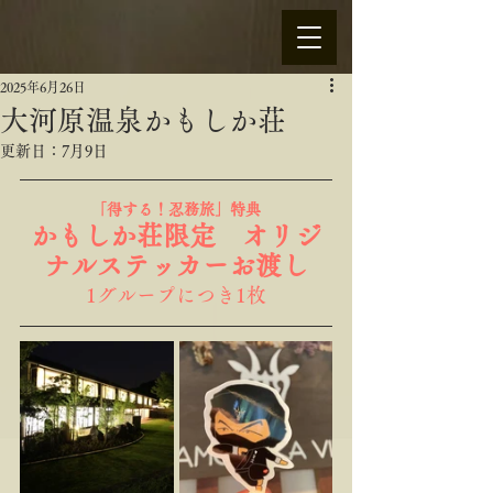
2025年6月26日
大河原温泉かもしか荘
更新日：
7月9日
「
得する！忍務旅
」特典
かもしか荘限定　オリジ
ナルステッカーお渡し
1グループにつき1枚