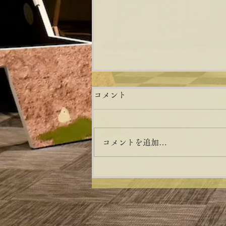
マンホールカード配布につい
コメント
て
合併前の旧甲南町の町章、町の
コメントを追加…
木である「サクラ」と、町の花
である「サツキ」がデザインさ
れたマンホール蓋のカードが、
7/31より甲賀流リアル忍者館に
て配布されます。 ※ポケふたの
マンホールカードではございま
せん。お間違いのないようご注