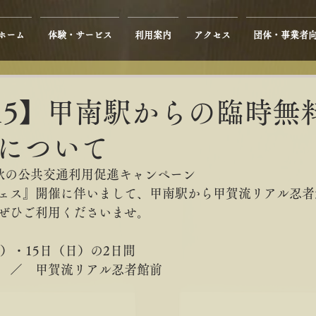
ホーム
体験・サービス
利用案内
アクセス
団体・事業者
4,15】甲南駅からの臨時
について
！秋の公共交通利用促進キャンペーン
ェス』開催に伴いまして、甲南駅から甲賀流リアル忍者
ぜひご利用くださいませ。
土）・15日（日）の2日間
　／　甲賀流リアル忍者館前