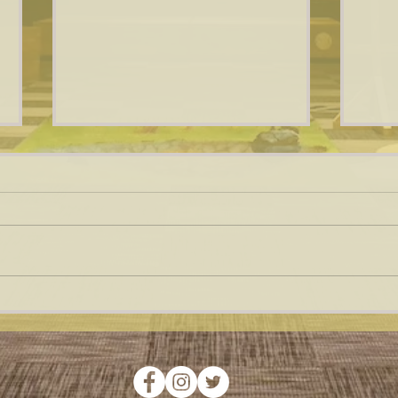
ちゃちゃ入れマンデーで紹介
していただきました！
忍者体験が楽しめるスポットと
して当館を取材していただき、
実際の体験の様子や館内の魅力
を紹介していただきました！ 番
休館
組内で紹介された忍者体験のご
3/3
予約は下記URLよりお申込みい
ただけます。 https://www.real-
ninjakan.com/book-online 皆様の