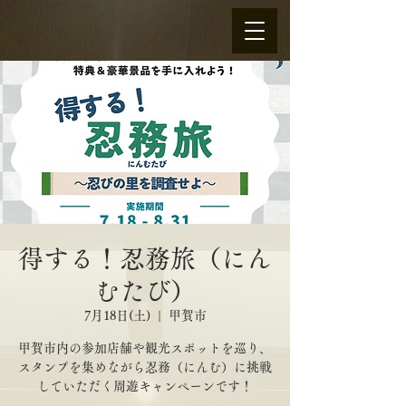
得する！忍務旅（にん
むたび）
7月18日(土)
  |  
甲賀市
甲賀市内の参加店舗や観光スポットを巡り、
スタンプを集めながら忍務（にんむ）に挑戦
していただく周遊キャンペーンです！