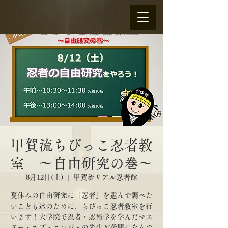
甲賀流ちびっこ忍者教
室 〜自由研究の巻～
8月12日(土)
  |  
甲賀流リアル忍者館
夏休みの自由研究に「忍者」を選んで調べた
いこども達のために、ちびっこ忍者教室を行
います！大学院で忍者・忍術学を学んだマス
ター・オブ・ニンジャの先生が疑問になんで