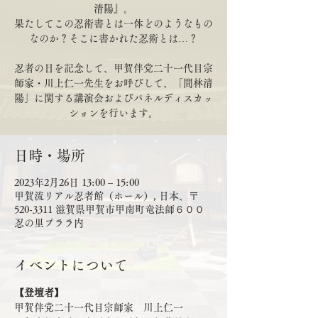
清陽』。
果たしてこの忍術書とは一体どのようなもの
なのか？そこに書かれた忍術とは…？
忍者の日を記念して、甲賀伴党二十一代目宗
師家・川上仁一先生をお呼びして、「間林清
陽」に関する講演会およびパネルディスカッ
ションを行います。
日時・場所
2023年2月26日 13:00 – 15:00
甲賀流リアル忍者館（ホール）, 日本、〒
520-3311 滋賀県甲賀市甲南町竜法師６００
忍の里プララ内
イベントについて
【登壇者】
甲賀伴党二十一代目宗師家　川上仁一