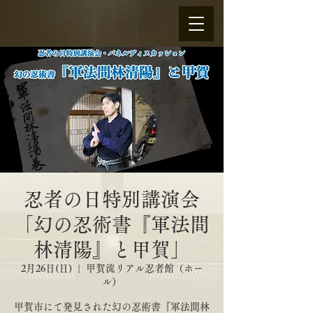
忍者の日特別講演会
「幻の忍術書『軍法間
林清陽』と甲賀」
2月26日(日)
  |  
甲賀流リアル忍者館（ホー
ル）
甲賀市にて発見された幻の忍術書『軍法間林