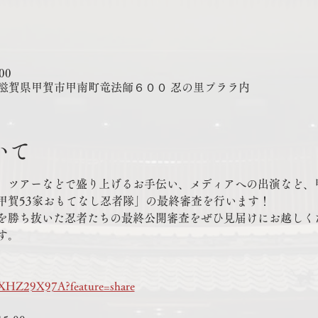
00
311 滋賀県甲賀市甲南町竜法師６００ 忍の里プララ内
いて
、ツアーなどで盛り上げるお手伝い、メディアへの出演など、
甲賀53家おもてなし忍者隊」の最終審査を行います！
を勝ち抜いた忍者たちの最終公開審査をぜひ見届けにお越しく
す。
gvXHZ29X97A?feature=share