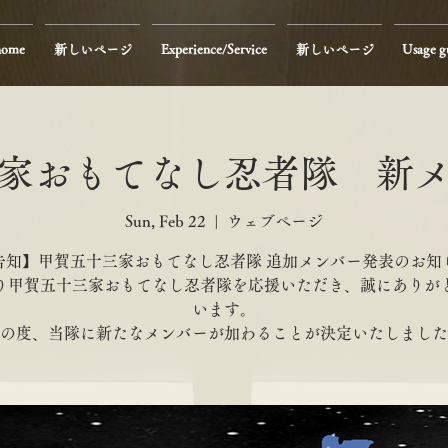
home
新しいページ
Experience/Service
新しいページ
Usage g
家おもてなし忍者隊 新
Sun, Feb 22
  |  
ウェブページ
告知】甲賀五十三家おもてなし忍者隊 追加メンバー発表のお知
り甲賀五十三家おもてなし忍者隊を応援いただき、誠にありが
います。
の度、当隊に新たなメンバーが加わることが決定いたしました