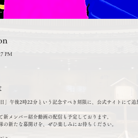
on
:27 PM
t
の日」午後2時22分という記念すべき刻限に、公式サイトにて
て新メンバー紹介動画の配信も予定しております。
隊の新たな幕開けを、ぜひ楽しみにお待ちください。