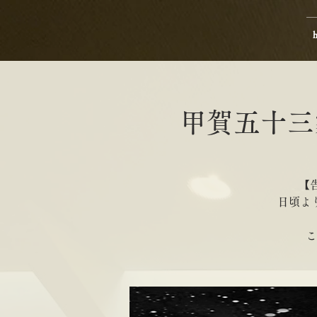
甲賀五十三
【
日頃よ
こ