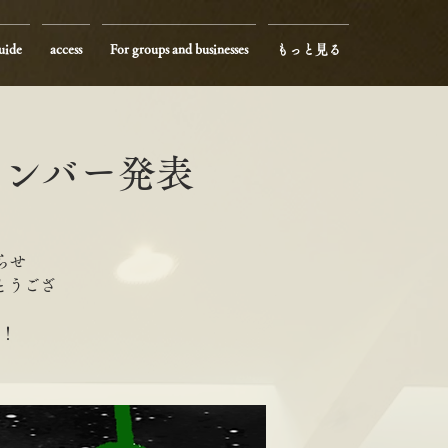
uide
access
For groups and businesses
もっと見る
メンバー発表
らせ
とうござ
！